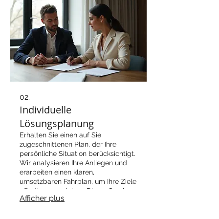
02.
Individuelle
Lösungsplanung
Erhalten Sie einen auf Sie
zugeschnittenen Plan, der Ihre
persönliche Situation berücksichtigt.
Wir analysieren Ihre Anliegen und
erarbeiten einen klaren,
umsetzbaren Fahrplan, um Ihre Ziele
effektiv zu erreichen. Dieser Service
Afficher plus
ist darauf ausgelegt, Ihnen einen
klaren Weg nach vorn zu bieten.