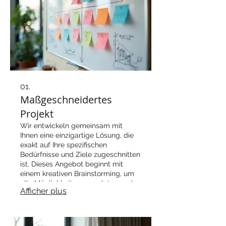
01.
Maßgeschneidertes
Projekt
Wir entwickeln gemeinsam mit
Ihnen eine einzigartige Lösung, die
exakt auf Ihre spezifischen
Bedürfnisse und Ziele zugeschnitten
ist. Dieses Angebot beginnt mit
einem kreativen Brainstorming, um
alle Möglichkeiten auszuloten und
Afficher plus
die beste Strategie für Ihren Erfolg
zu entwickeln.