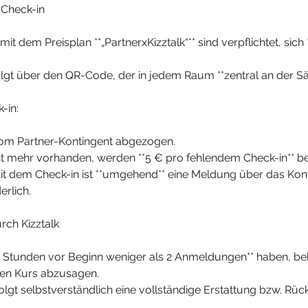
k Check-in
mit dem Preisplan **„PartnerxKizztalk“** sind verpflichtet, sich 
olgt über den QR-Code, der in jedem Raum **zentral an der S
-in:
 vom Partner-Kontingent abgezogen.
ent mehr vorhanden, werden **5 € pro fehlendem Check-in** b
it dem Check-in ist **umgehend** eine Meldung über das Kon
erlich.
rch Kizztalk
**2 Stunden vor Beginn weniger als 2 Anmeldungen** haben, be
 den Kurs abzusagen.
rfolgt selbstverständlich eine vollständige Erstattung bzw. R