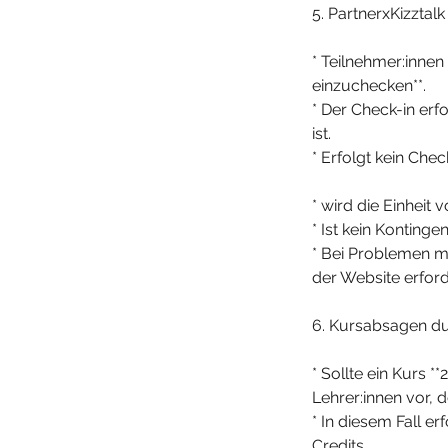
5. PartnerxKizztal
* Teilnehmer:innen 
einzuchecken**.
* Der Check-in erf
ist.
* Erfolgt kein Check
* wird die Einheit
* Ist kein Konting
* Bei Problemen m
der Website erford
6. Kursabsagen du
* Sollte ein Kurs 
Lehrer:innen vor,
* In diesem Fall e
Credits.