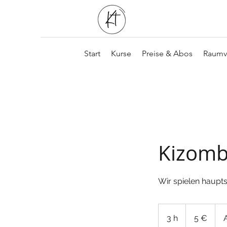
Start
Kurse
Preise & Abos
Raumv
Kizomb
Wir spielen haupt
5
euros
3 h
3
5 €