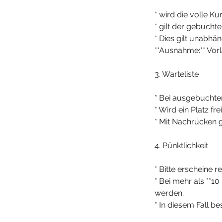
* wird die volle K
* gilt der gebuchte
* Dies gilt unabh
**Ausnahme:** Vorl
3. Warteliste
* Bei ausgebuchten
* Wird ein Platz f
* Mit Nachrücken g
4. Pünktlichkeit
* Bitte erscheine 
* Bei mehr als **1
werden.
* In diesem Fall b