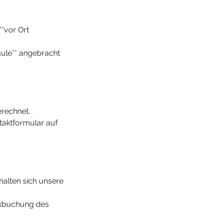
**vor Ort
äule** angebracht
erechnet.
taktformular auf
halten sich unsere
ückbuchung des