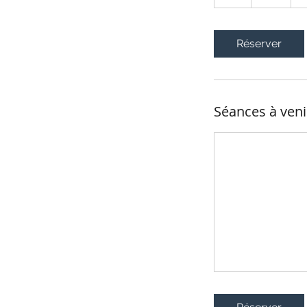
h
Réserver
Séances à veni