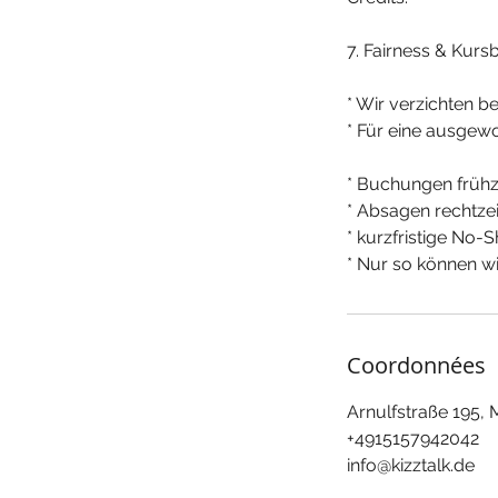
7. Fairness & Kurs
* Wir verzichten b
* Für eine ausgew
* Buchungen frühze
* Absagen rechtz
* kurzfristige No
* Nur so können wi
Coordonnées
Arnulfstraße 195,
+4915157942042
info@kizztalk.de