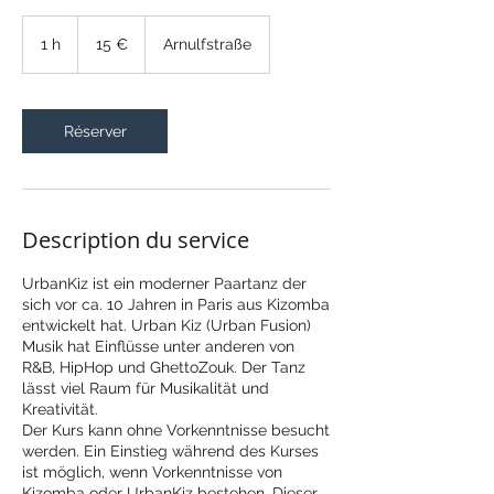
15
euros
1 h
1
15 €
Arnulfstraße
Réserver
Description du service
UrbanKiz ist ein moderner Paartanz der
sich vor ca. 10 Jahren in Paris aus Kizomba
entwickelt hat. Urban Kiz (Urban Fusion)
Musik hat Einflüsse unter anderen von
R&B, HipHop und GhettoZouk. Der Tanz
lässt viel Raum für Musikalität und
Kreativität.
Der Kurs kann ohne Vorkenntnisse besucht
werden. Ein Einstieg während des Kurses
ist möglich, wenn Vorkenntnisse von
Kizomba oder UrbanKiz bestehen. Dieser