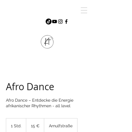
Afro Dance
Afro Dance – Entdecke die Energie
afrikanischer Rhythmen - all level
15
Euro
1 Std.
1
15 €
Arnulfstraße
S