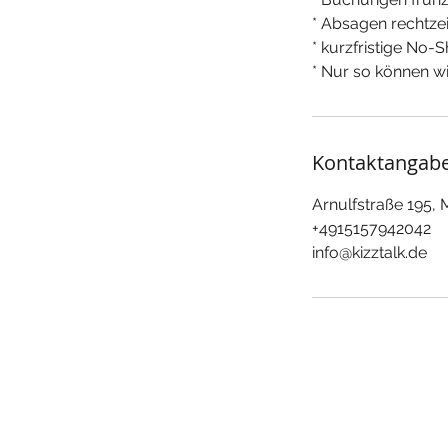
* Absagen rechtz
* kurzfristige No
* Nur so können wi
Kontaktangab
Arnulfstraße 195,
+4915157942042
info@kizztalk.de