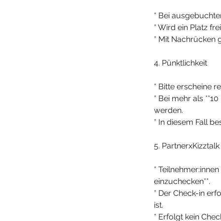
* Bei ausgebuchten
* Wird ein Platz f
* Mit Nachrücken g
4. Pünktlichkeit
* Bitte erscheine 
* Bei mehr als **1
werden.
* In diesem Fall b
5. PartnerxKizztal
* Teilnehmer:innen 
einzuchecken**.
* Der Check-in erf
ist.
* Erfolgt kein Check