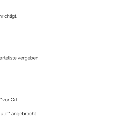
richtigt.
arteliste vergeben
**vor Ort
äule** angebracht