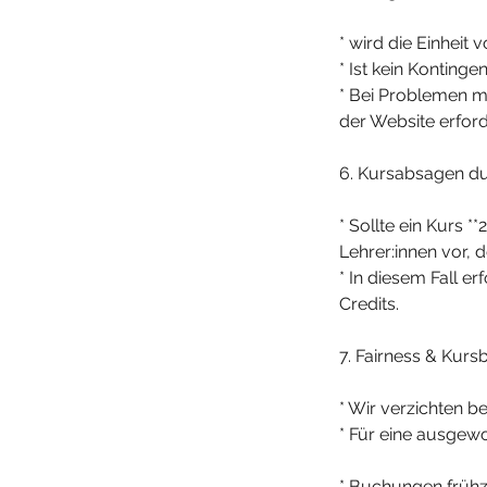
* wird die Einheit
* Ist kein Konting
* Bei Problemen m
der Website erford
6. Kursabsagen du
* Sollte ein Kurs 
Lehrer:innen vor,
* In diesem Fall e
Credits.
7. Fairness & Kurs
* Wir verzichten b
* Für eine ausgew
* Buchungen frühze