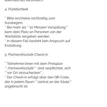
ebenfalls als verbindlich.
4. Pünktlichkeit
* Bitte erscheine rechtzeitig zum
Kursbeginn.
* Bei mehr als **10 Minuten Verspätung**
kann dein Platz an Personen von der
Warteliste vergeben werden.
* In diesem Fall besteht kein Anspruch auf
Erstattung.
5. PartnerxKizztalk Check-in
* Teilnehmer:innen mit dem Preisplan
**„PartnerxKizztalk“** sind verpflichtet, sich
**vor Ort einzuchecken**.
* Der Check-in erfolgt über den QR-Code,
der in jedem Raum **zentral an der Säule**
angebracht ist.
* Erfolgt kein Check-in:
* wird die Einheit vom Partner-Kontingent
abgezogen.