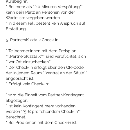
Kursbeginn.
* Bei mehr als **10 Minuten Verspätung**
kann dein Platz an Personen von der
Warteliste vergeben werden.
* In diesem Fall besteht kein Anspruch auf
Erstattung.
5. PartnerxKizztalk Check-in
* Teilnehmer:innen mit dem Preisplan
**„PartnerxKizztalk“** sind verpflichtet, sich
**vor Ort einzuchecken**.
* Der Check-in erfolgt über den QR-Code,
der in jedem Raum **zentral an der Säule**
angebracht ist.
* Erfolgt kein Check-in:
* wird die Einheit vom Partner-Kontingent
abgezogen.
* Ist kein Kontingent mehr vorhanden,
werden **5 € pro fehlendem Check-in**
berechnet.
* Bei Problemen mit dem Check-in ist
**umgehend** eine Meldung über das