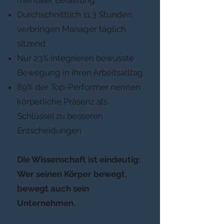
mentaler Belastung
Durchschnittlich 11,3 Stunden
verbringen Manager täglich
sitzend
Nur 23% integrieren bewusste
Bewegung in ihren Arbeitsalltag
89% der Top-Performer nennen
körperliche Präsenz als
Schlüssel zu besseren
Entscheidungen
Die Wissenschaft ist eindeutig:
Wer seinen Körper bewegt,
bewegt auch sein
Unternehmen.