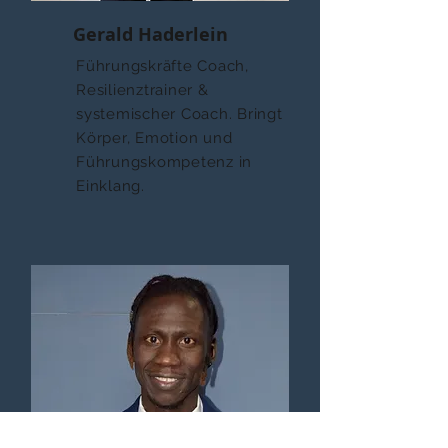
Gerald Haderlein
Führungskräfte Coach,
Resilienztrainer &
systemischer Coach. Bringt
Körper, Emotion und
Führungskompetenz in
Einklang.