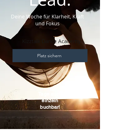
Deine Woche für Klarheit, Kraft
und Fokus
Kizztalk Dance Academy
Platz sichern
Tage auch
einzeln
buchbar!