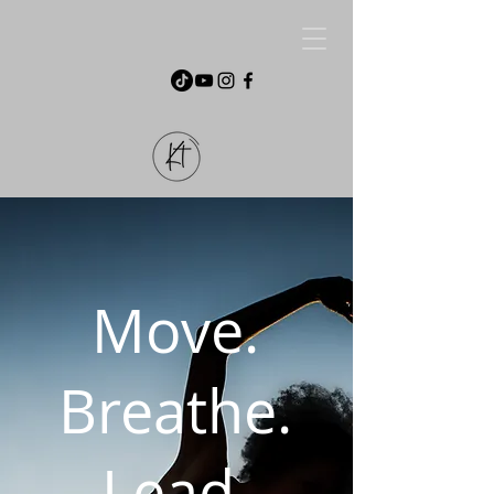
Move.
Breathe.
Lead.